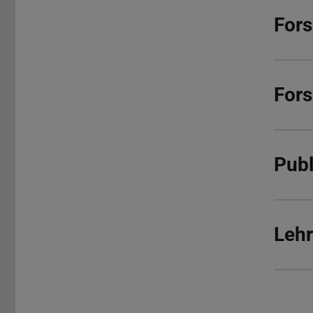
For
For
Publ
Lehr