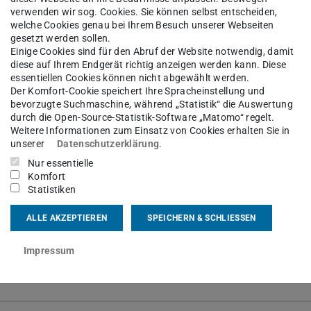
 6151 16-24119
verwenden wir sog. Cookies. Sie können selbst entscheiden,
welche Cookies genau bei Ihrem Besuch unserer Webseiten
 6151 16-24129
gesetzt werden sollen.
Einige Cookies sind für den Abruf der Website notwendig, damit
17 105
diese auf Ihrem Endgerät richtig anzeigen werden kann. Diese
essentiellen Cookies können nicht abgewählt werden.
lenenstraße 27
Der Komfort-Cookie speichert Ihre Spracheinstellung und
Darmstadt
bevorzugte Suchmaschine, während „Statistik“ die Auswertung
durch die Open-Source-Statistik-Software „Matomo“ regelt.
Weitere Informationen zum Einsatz von Cookies erhalten Sie in
unserer
Datenschutzerklärung
.
Nur essentielle
Komfort
Statistiken
chzeiten
ALLE AKZEPTIEREN
SPEICHERN & SCHLIESSEN
Impressum
vita