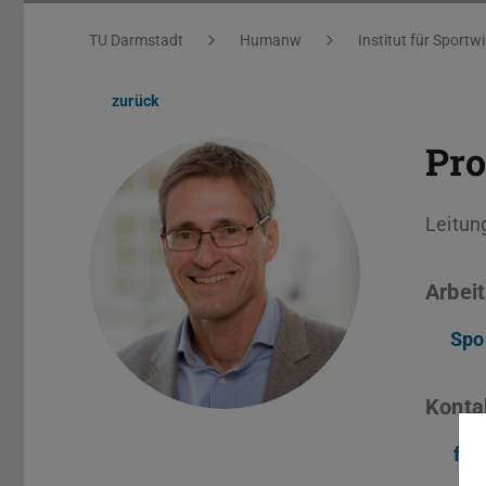
Sie befinden sich hier:
TU Darmstadt
Humanw
Institut für Sportw
zurück
Prof
Leitun
Arbeit
Spo
Konta
fra