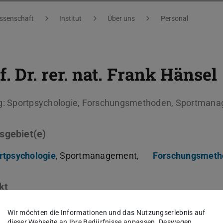
issenschaft
Institut
Über uns
Personal
. Dr. rer. nat.
Frank Hänsel
g: Sportpsychologie, Forschungsmethoden, Sportman
sgebiet(e)
rtpsychologie
, Sportmanagement,
Forschungsmeth
kt
nk.haensel@tu-...
Wir möchten die Informationen und das Nutzungserlebnis auf
dieser Webseite an Ihre Bedürfnisse anpassen. Deswegen