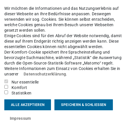
irektorium oder der
Wir möchten die Informationen und das Nutzungserlebnis auf
rn wir uns um Orientierungswoche für
dieser Webseite an Ihre Bedürfnisse anpassen. Deswegen
verwenden wir sog. Cookies. Sie können selbst entscheiden,
 sowie den Übungstag für die
welche Cookies genau bei Ihrem Besuch unserer Webseiten
gesetzt werden sollen.
Einige Cookies sind für den Abruf der Website notwendig, damit
 eine E-Mail oder besucht uns in der
diese auf Ihrem Endgerät richtig anzeigen werden kann. Diese
erem Fachschaftsraum (S1|13 307).
essentiellen Cookies können nicht abgewählt werden.
Der Komfort-Cookie speichert Ihre Spracheinstellung und
m Seite vorbei. Dort erfahrt Ihr alles
bevorzugte Suchmaschine, während „Statistik“ die Auswertung
durch die Open-Source-Statistik-Software „Matomo“ regelt.
Weitere Informationen zum Einsatz von Cookies erhalten Sie in
unserer
Datenschutzerklärung
.
Nur essentielle
Komfort
Statistiken
ALLE AKZEPTIEREN
SPEICHERN & SCHLIESSEN
aufnehmen:
Impressum
fachschaft@sport.tu-…