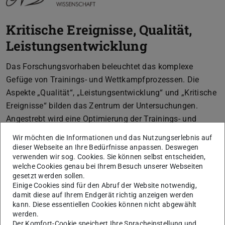
Kritische Ereignisse, Qualität,
Leistungsentwicklung
Das Forschungsvorhaben beleuchtet das komplexe
Gefüge von Trainings- und Wettkampfprozessen. Die
Aspekte „Qualität“, „Leistungsentwicklung“ und „Kritische
Ereignisse“ bilden das Zentrum der Untersuchungen.
Angestrebt wird eine Optimierung der Trainings- und
Wettkampfqualität unter besonderer Berück- sichtigung
Wir möchten die Informationen und das Nutzungserlebnis auf
der Athlet-Trainer-Beziehung und psycho-sozialer
dieser Webseite an Ihre Bedürfnisse anpassen. Deswegen
verwenden wir sog. Cookies. Sie können selbst entscheiden,
Einflussfaktoren.
welche Cookies genau bei Ihrem Besuch unserer Webseiten
gesetzt werden sollen.
Einige Cookies sind für den Abruf der Website notwendig,
Thema
damit diese auf Ihrem Endgerät richtig anzeigen werden
kann. Diese essentiellen Cookies können nicht abgewählt
werden.
Der Komfort-Cookie speichert Ihre Spracheinstellung und