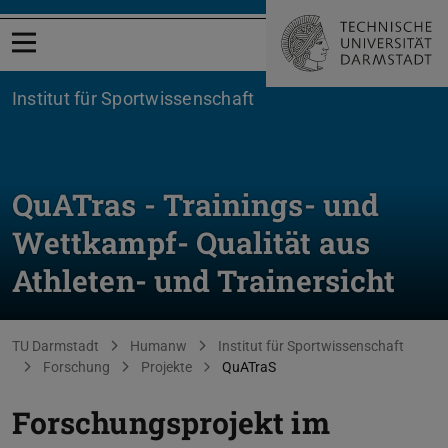
Menü öffnen
Institut für Sportwissenschaft
QuATras - Trainings- und
Wettkampf- Qualität aus
Athleten- und Trainersicht
Sie befinden sich hier:
TU Darmstadt
Humanw
Institut für Sportwissenschaft
Forschung
Projekte
QuATraS
Forschungsprojekt im