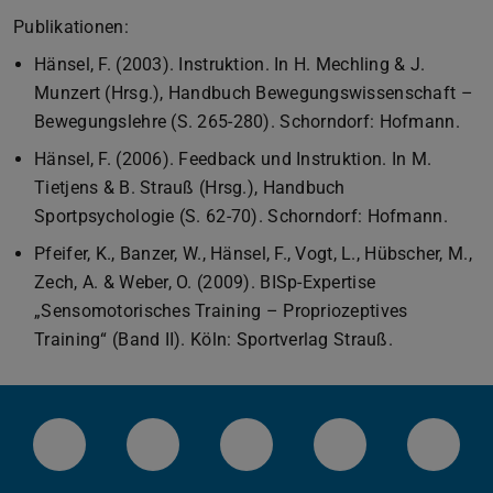
Publikationen:
Hänsel, F. (2003). Instruktion. In H. Mechling & J.
Munzert (Hrsg.), Handbuch Bewegungswissenschaft –
Bewegungslehre (S. 265-280). Schorndorf: Hofmann.
Hänsel, F. (2006). Feedback und Instruktion. In M.
Tietjens & B. Strauß (Hrsg.), Handbuch
Sportpsychologie (S. 62-70). Schorndorf: Hofmann.
Pfeifer, K., Banzer, W., Hänsel, F., Vogt, L., Hübscher, M.,
Zech, A. & Weber, O. (2009). BISp-Expertise
„Sensomotorisches Training – Propriozeptives
Training“ (Band II). Köln: Sportverlag Strauß.
LinkedIn-Seite der TU Darmstadt
Instagram-Kanal der TU Darmstad
Bluesky-Kanal der TU D
Facebook-Seite
YouTu