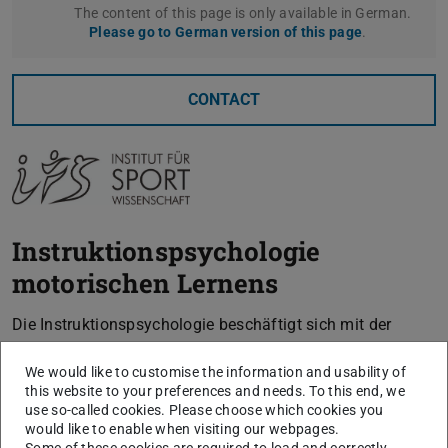
The content of this page is only available in German.
Please go to German version of this page
.
CONTACT
Instruktionspsychologie
motorischen Lernens
Die Instruktionspsychologie beschäftigt sich mit der
Gestaltung von Lehr-Lernsystemen bzw. Interventionen
We would like to customise the information and usability of
zur Optimierung und Rationalisierung von Lernprozessen.
this website to your preferences and needs. To this end, we
Allerdings ist die Instruktionspsychologie bisher nicht auf
use so-called cookies. Please choose which cookies you
motorische Lernaufgaben angewendet worden.
would like to enable when visiting our webpages.