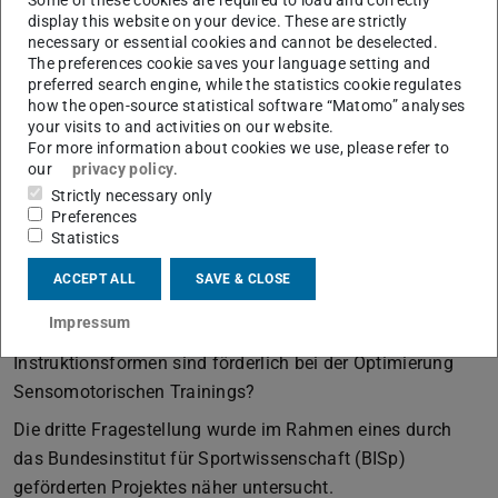
Some of these cookies are required to load and correctly
Andererseits hat sich die Motorikforschung bisher kaum
display this website on your device. These are strictly
mit den Erkenntnissen der Instruktionspsychologie
necessary or essential cookies and cannot be deselected.
auseinandergesetzt.
The preferences cookie saves your language setting and
preferred search engine, while the statistics cookie regulates
In diesem Forschungsbereich stehen drei generelle
how the open-source statistical software “Matomo” analyses
your visits to and activities on our website.
Fragestellungen im Mittelpunkt: (1) Welche
For more information about cookies we use, please refer to
Instruktionsformen zur Beeinflussung der
our
privacy policy
.
Aufmerksamkeit sind im Rahmen des Neulernens
Strictly necessary only
koordinativ anspruchsvoller Aufgaben (z. B. bei der Auge-
Preferences
Statistics
Hand-Koordination) förderlich? (2) Welche
Instruktionsformen sind förderlich bei schwierigen
ACCEPT ALL
SAVE & CLOSE
Lernaufgaben (z. B. beim Umlernen, graduelle
Impressum
Veränderungen der sportlichen Technik)? (3) Welche
Instruktionsformen sind förderlich bei der Optimierung
Sensomotorischen Trainings?
Die dritte Fragestellung wurde im Rahmen eines durch
das Bundesinstitut für Sportwissenschaft (BISp)
geförderten Projektes näher untersucht.