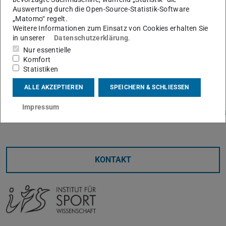
Die sportwissenschaftlichen Studiengänge werden zum
Auswertung durch die Open-Source-Statistik-Software
jeweils nächstmöglichen Zeitpunkt geschlossen, eine
„Matomo“ regelt.
Weitere Informationen zum Einsatz von Cookies erhalten Sie
Einschreibung ist nicht mehr möglich. Die TU wird
in unserer
Datenschutzerklärung
.
sicherstellen, dass alle in diesen Studiengängen bereits
Nur essentielle
eingeschriebenen Studierenden die Möglichkeit haben, ihr
Komfort
Studium in der Regelstudienzeit plus zwei Semester
Statistiken
abzuschließen.
ALLE AKZEPTIEREN
SPEICHERN & SCHLIESSEN
Weitere Informationen:
https://www.tu-
Impressum
darmstadt.de/universitaet/aktuelles_meldungen/einzelan
(wird in neuem Tab geöffnet)
KONTAKT