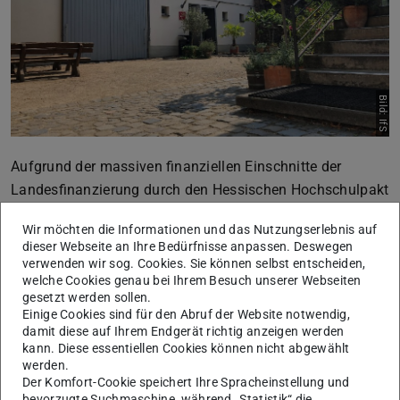
Bild: IfS
Aufgrund der massiven finanziellen Einschnitte der
Landesfinanzierung durch den Hessischen Hochschulpakt
2026-2031 hat das Präsidium der TU Darmstadt
Wir möchten die Informationen und das Nutzungserlebnis auf
Beschlüsse für strukturelle Kürzungen gefasst: Das
dieser Webseite an Ihre Bedürfnisse anpassen. Deswegen
Institut für Sportwissenschaft (IfS) wird zum
verwenden wir sog. Cookies. Sie können selbst entscheiden,
welche Cookies genau bei Ihrem Besuch unserer Webseiten
31.Dezember 2026 geschlossen. Freie oder im Laufe des
gesetzt werden sollen.
kommenden Jahres freiwerdende Professuren am IfS
Einige Cookies sind für den Abruf der Website notwendig,
werden nicht wiederbesetzt. Die verbleibenden
damit diese auf Ihrem Endgerät richtig anzeigen werden
kann. Diese essentiellen Cookies können nicht abgewählt
Professoren werden ihre Lehr- und Forschungstätigkeit in
werden.
anderen Bereichen der TU fortsetzen.
Der Komfort-Cookie speichert Ihre Spracheinstellung und
bevorzugte Suchmaschine, während „Statistik“ die