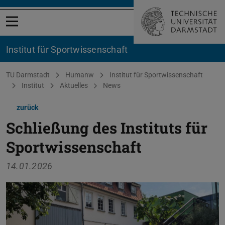
Menü öffnen
Institut für Sportwissenschaft
Sie befinden sich hier:
TU Darmstadt
Humanw
Institut für Sportwissenschaft
Institut
Aktuelles
News
zurück
Schließung des Instituts für
Sportwissenschaft
14.01.2026